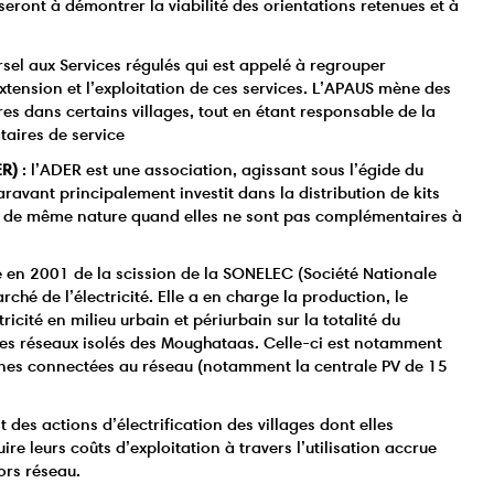
iseront à démontrer la viabilité des orientations retenues et à
rsel aux Services régulés qui est appelé à regrouper
xtension et l’exploitation de ces services. L’APAUS mène des
es dans certains villages, tout en étant responsable de la
aires de service
ER)
: l’ADER est une association, agissant sous l’égide du
ravant principalement investit dans la distribution de kits
ns de même nature quand elles ne sont pas complémentaires à
ée en 2001 de la scission de la SONELEC (Société Nationale
arché de l’électricité. Elle a en charge la production, le
ricité en milieu urbain et périurbain sur la totalité du
n des réseaux isolés des Moughataas. Celle-ci est notamment
ennes connectées au réseau (notamment la centrale PV de 15
des actions d’électrification des villages dont elles
ire leurs coûts d’exploitation à travers l’utilisation accrue
ors réseau.