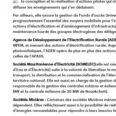
la conception et la réalisation d’actions pilotes qui v
diffuser les enseignements qui s’en déduisent.
Par ailleurs, elle assure la gestion du Fonds d’accès Unive
progressivement l’essentiel des moyens mobilisés pour l’e
actions d’électrification et d’aménagement d’infrastructur
maintenance lourde des groupes électrogènes des délégat
Agence de Développement de l’Electrification Rurale (AD
MPEM, et menant des actions d’électrification rurale. Aupa
photovoltaïques, l’ADER opère de plus en plus des actio
celles de l’APAUS.
Société Mauritanienne d’Electricité (SOMELEC)
:elle est n
d’Eau et d’Électricité) suite à la volonté de libéraliser le m
transport, la distribution et la commercialisation de l’élect
territoire national. Elle est aussi en charge de la gestio
responsable de la gestion des centrales solaires et éoli
MW et la centrale éolienne de 30 MW de Nouakchott).
Sociétés Minières
: Certaines des sociétés Minières mènent 
dépendent. Elles réfléchissent aussi à la possibilité de rédu
d’énergies renouvelables pour répondre à leurs besoins h