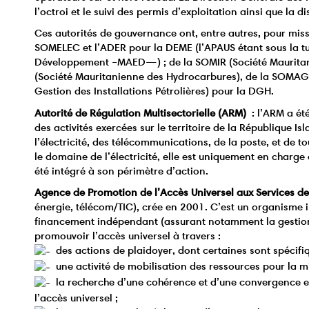
l’octroi et le suivi des permis d’exploitation ainsi que la di
Ces autorités de gouvernance ont, entre autres, pour missi
SOMELEC et l’ADER pour la DEME (l’APAUS étant sous la tu
Développement –MAED—) ; de la SOMIR (Société Mauritani
(Société Mauritanienne des Hydrocarbures), de la SOMAGA
Gestion des Installations Pétrolières) pour la DGH.
Autorité de Régulation Multisectorielle (ARM)
: l’ARM a ét
des activités exercées sur le territoire de la République I
l’électricité, des télécommunications, de la poste, et de to
le domaine de l’électricité, elle est uniquement en charg
été intégré à son périmètre d’action.
Agence de Promotion de l’Accès Universel aux Services d
énergie, télécom/TIC), crée en 2001. C’est un organisme 
financement indépendant (assurant notamment la gestion
promouvoir l’accès universel à travers :
des actions de plaidoyer, dont certaines sont spécifiq
une activité de mobilisation des ressources pour la mi
la recherche d’une cohérence et d’une convergence ent
l’accès universel ;