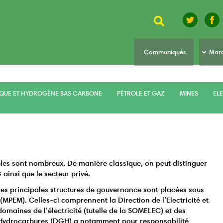
Rechercher
top
Communiqués
Marc
menu
IQUE ET HYDROGÈNE BAS CARBONE
PÉTROLE ET GAZ
MINES
ELE
les sont nombreux. De manière classique, on peut distinguer
 ainsi que le secteur privé.
les principales structures de gouvernance sont placées sous
s (MPEM). Celles-ci comprennent la Direction de l’Electricité et
domaines de l’électricité (tutelle de la SOMELEC) et des
s Hydrocarbures (DGH) a notamment pour responsabilité