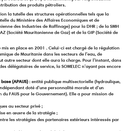
stribution des produits pétroliers.
on la tutelle des structures opérationnelles tels que la
telle du Ministère des Affaires Economiques et de
enne des Industries de Raffinage) pour la DHR ; de la SMH
Z (Société Mauritanienne de Gaz) et de la GIP (Société de
é mis en place en 2001 . Celui-ci est chargé de la régulation
slamique de Mauritanie dans les secteurs de l’eau, de
ut autre secteur dont elle aura la charge. Pour l’instant, dans
e des délégataires de service, la SOMELEC n’ayant pas encore
e base (APAUS)
: entité publique multisectorielle (hydraulique,
indépendant doté d’une personnalité morale et d’un
 du FAUS pour le Gouvernement). Elle a pour mission de
ues au secteur privé ;
se en œuvre de la stratégie ;
re les stratégies des partenaires extérieurs intéressés par