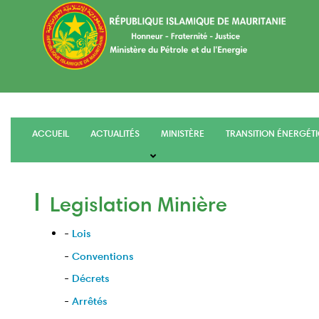
Aller
au
contenu
principal
ACCUEIL
ACTUALITÉS
MINISTÈRE
TRANSITION ÉNERGÉT
main
menu
Legislation Minière
-
Lois
-
Conventions
-
Décrets
-
Arrêtés