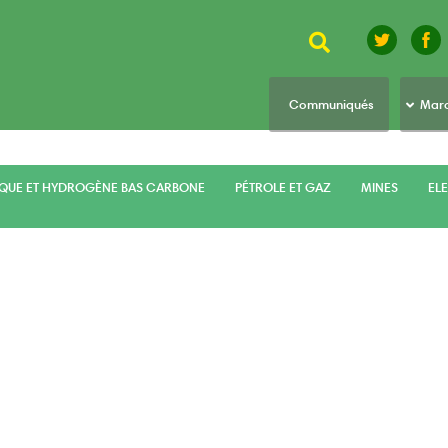
Rechercher
top
Communiqués
Marc
menu
IQUE ET HYDROGÈNE BAS CARBONE
PÉTROLE ET GAZ
MINES
ELE