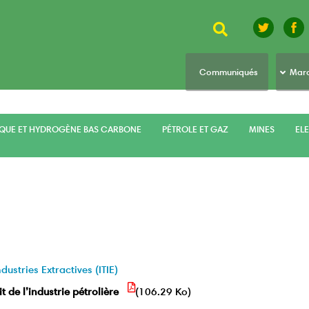
Rechercher
top
Communiqués
Marc
menu
IQUE ET HYDROGÈNE BAS CARBONE
PÉTROLE ET GAZ
MINES
ELE
dustries Extractives (ITIE)
t de l’industrie pétrolière
(106.29 Ko)