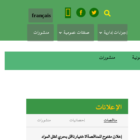
بحث
français
إجراءات إدارية
صفقات عمومية
منشورات
ونية
منشورات
الإعلانات
ﻣﻨﺎﻗﺼﺎت
إحصائيات
منشورات
إعلان مفتوح للمناقصة لاختيار ناقل بحري لنقل المواد