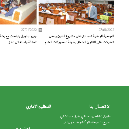
27/01/2022
27/01/2022
الجمعية الوطنية تصادق على مشروع قانون يدخل
وزير البترول يتباحث مع بعثة
تعديلات على القانون المتعلق بمدونة المحروقات الخام
للطاقة واستغلال الغاز
الاتصال بنا
التنظيم الإداري
طريق الشاطىء، ملتقي طرق مستشفي
صباح، السبخة، انواكشوط ، موريتانيا.
ديوان الوزير