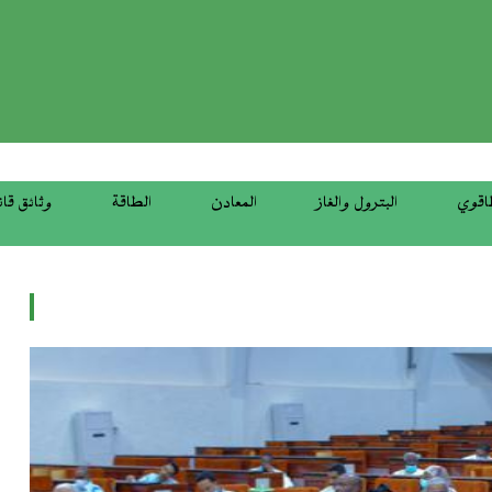
top
menu
اقوي
البترول والغاز
المعادن
الطاقة
وثائق قان